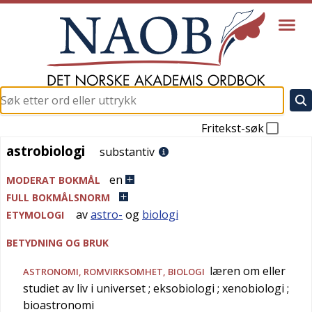
Fritekst-søk
astrobiologi
astrobiologi
substantiv
en
MODERAT BOKMÅL
FULL BOKMÅLSNORM
av
astro-
og
biologi
ETYMOLOGI
BETYDNING OG BRUK
læren om eller
ASTRONOMI
,
ROMVIRKSOMHET
,
BIOLOGI
studiet av liv i universet
; eksobiologi
; xenobiologi
;
bioastronomi