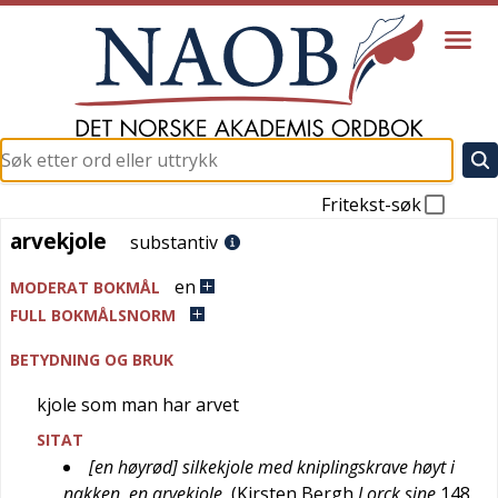
Fritekst-søk
arvekjole
arvekjole
substantiv
en
MODERAT BOKMÅL
FULL BOKMÅLSNORM
BETYDNING OG BRUK
kjole som man har arvet
SITAT
[en høyrød] silkekjole med kniplingskrave høyt i
nakken, en arvekjole
(
Kirsten Bergh
Lorck sine
148