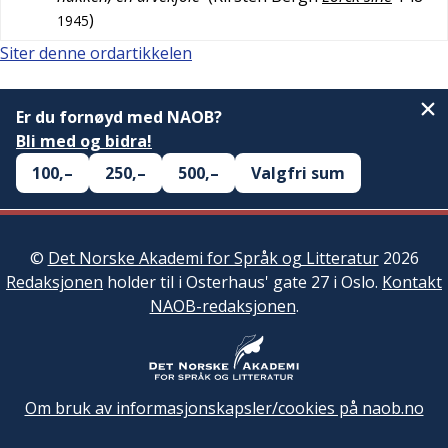
)
1945
Siter denne ordartikkelen
Er du fornøyd med NAOB?
Bli med og bidra!
100,–
250,–
500,–
Valgfri sum
©
Det Norske Akademi for Språk og Litteratur
2026
Redaksjonen
holder til i Osterhaus' gate 27 i Oslo.
Kontakt
NAOB-redaksjonen
.
Om bruk av informasjonskapsler/cookies på naob.no