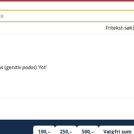
Fritekst-søk
us
(genitiv
podos
) '
fot
'
100,–
250,–
500,–
Valgfri sum