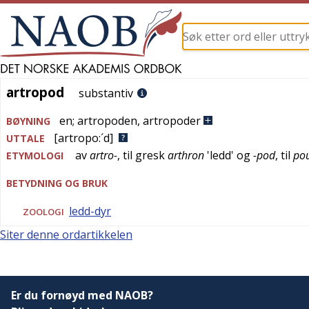
artropod
artropod
substantiv
en
;
artropoden
,
artropoder
BØYNING
[artropo:´d]
UTTALE
av
artro-
, til
gresk
arthron
'
ledd
' og
-pod
, til
po
ETYMOLOGI
BETYDNING OG BRUK
ledd-dyr
ZOOLOGI
Siter denne ordartikkelen
Er du fornøyd med NAOB?