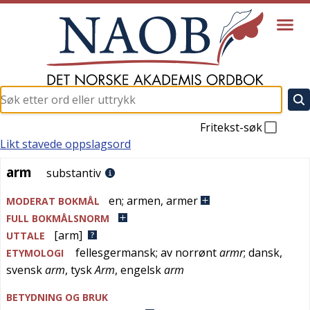
Fritekst-søk
Likt stavede oppslagsord
arm
arm
substantiv
en
;
armen
,
armer
MODERAT BOKMÅL
FULL BOKMÅLSNORM
[arm]
UTTALE
fellesgermansk
; av
norrønt
armr
;
dansk
,
ETYMOLOGI
svensk
arm
,
tysk
Arm
,
engelsk
arm
BETYDNING OG BRUK