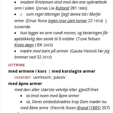
madam Kristensen stod med den ene opbrættede
arm i siden
(
Jonas Lie
Rutland
281
)
1880
som regel tilbringer [jeg] denne tid i Morfei
JF.
arme
(
Einar Rose
Ingen rose uten torner
22
)
|
1954
sovende
hun legger en arm rundt moren, og berøringen får
øyeblikkelig den senile til å mildne
(
Tove Nilsen
Kreta-døgn
LBK
)
2003
mødre med barn på armen
(
Gaute Heivoll
Før jeg
brenner ned
32
)
2010
UTTRYKK
med armene i kors
|
med korslagte armer
uvirksom
; passiv
OVERFØRT
med åpne armer
med den aller største velvilje eller gjestfrihet
ta imot noen med åpne armer
se, Deres embedsbrødres trop Dem møder nu
med åbne arme
(
Henrik Ibsen
Brand (1885)
207
)