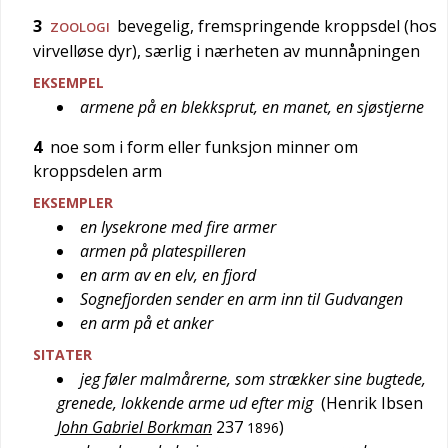
3
bevegelig, fremspringende kroppsdel (hos
ZOOLOGI
virvelløse dyr), særlig i nærheten av munnåpningen
EKSEMPEL
armene på en blekksprut, en manet, en sjøstjerne
4
noe som i form eller funksjon minner om
kroppsdelen arm
EKSEMPLER
en lysekrone med fire armer
armen på platespilleren
en arm av en elv, en fjord
Sognefjorden sender en arm inn til Gudvangen
en arm på et anker
SITATER
jeg føler malmårerne, som strækker sine bugtede,
grenede, lokkende arme ud efter mig
(
Henrik Ibsen
John Gabriel Borkman
237
)
1896