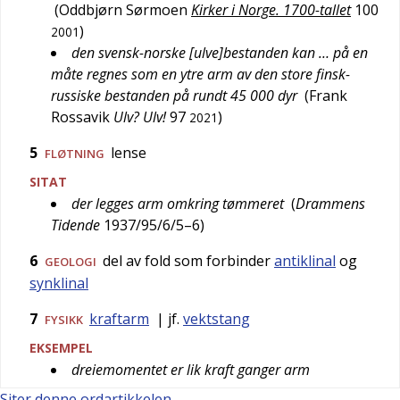
(
Oddbjørn Sørmoen
Kirker i Norge. 1700-tallet
100
)
2001
den svensk-norske [ulve]bestanden kan … på en
måte regnes som en ytre arm av den store finsk-
russiske bestanden på rundt 45 000 dyr
(
Frank
Rossavik
Ulv? Ulv!
97
)
2021
5
lense
FLØTNING
SITAT
der legges arm omkring tømmeret
(
Drammens
Tidende
1937/95/6/5–6
)
6
del av fold som forbinder
antiklinal
og
GEOLOGI
synklinal
7
kraftarm
| jf.
vektstang
FYSIKK
EKSEMPEL
dreiemomentet er lik kraft ganger arm
Siter denne ordartikkelen