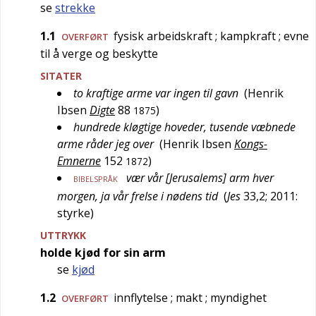
se
strekke
1.1
fysisk arbeidskraft
; kampkraft
; evne
OVERFØRT
til å verge og beskytte
SITATER
to kraftige arme var ingen til gavn
(
Henrik
Ibsen
Digte
88
)
1875
hundrede kløgtige hoveder, tusende væbnede
arme råder jeg over
(
Henrik Ibsen
Kongs-
Emnerne
152
)
1872
vær vår [Jerusalems] arm hver
BIBELSPRÅK
morgen, ja vår frelse i nødens tid
(
Jes
33,2
; 2011:
styrke)
UTTRYKK
holde kjød for sin arm
se
kjød
1.2
innflytelse
; makt
; myndighet
OVERFØRT