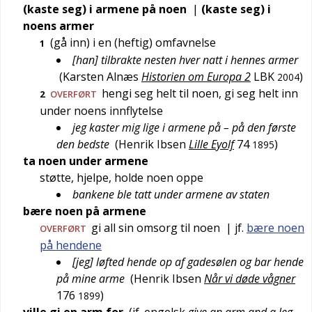
(kaste seg) i armene på noen
|
(kaste seg) i
noens armer
(gå inn) i en (heftig) omfavnelse
1
[han] tilbrakte nesten hver natt i hennes armer
(
Karsten Alnæs
Historien om Europa 2
LBK
)
2004
hengi seg helt til noen, gi seg helt inn
2
OVERFØRT
under noens innflytelse
jeg kaster mig lige i armene på – på den første
den bedste
(
Henrik Ibsen
Lille Eyolf
74
)
1895
ta noen under armene
støtte, hjelpe, holde noen oppe
bankene ble tatt under armene av staten
bære noen på armene
gi all sin omsorg til noen
| jf.
bære noen
OVERFØRT
på hendene
[jeg] løfted hende op af gadesølen og bar hende
på mine arme
(
Henrik Ibsen
Når vi døde vågner
176
)
1899