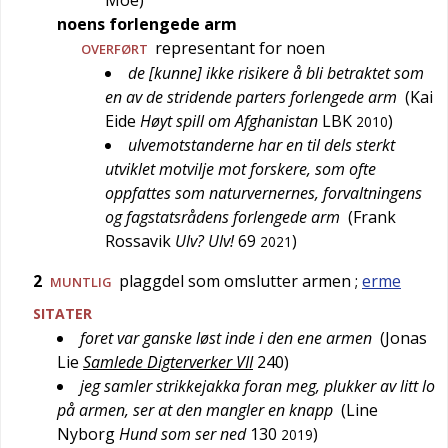
Moe
)
noens forlengede arm
representant for noen
OVERFØRT
de [kunne] ikke risikere å bli betraktet som
en av de stridende parters forlengede arm
(
Kai
Eide
Høyt spill om Afghanistan
LBK
)
2010
ulvemotstanderne har en til dels sterkt
utviklet motvilje mot forskere, som ofte
oppfattes som naturvernernes, forvaltningens
og fagstatsrådens forlengede arm
(
Frank
Rossavik
Ulv? Ulv!
69
)
2021
2
plaggdel som omslutter armen
;
erme
MUNTLIG
SITATER
foret var ganske løst inde i den ene armen
(
Jonas
Lie
Samlede Digterverker VII
240
)
jeg samler strikkejakka foran meg, plukker av litt lo
på armen, ser at den mangler en knapp
(
Line
Nyborg
Hund som ser ned
130
)
2019