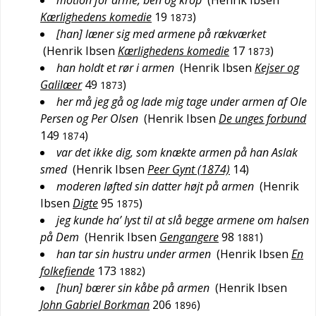
motion for arme, ben og krop
(
Henrik Ibsen
Kærlighedens komedie
19
)
1873
[han] læner sig med armene på rækværket
(
Henrik Ibsen
Kærlighedens komedie
17
)
1873
han holdt et rør i armen
(
Henrik Ibsen
Kejser og
Galilæer
49
)
1873
her må jeg gå og lade mig tage under armen af Ole
Persen og Per Olsen
(
Henrik Ibsen
De unges forbund
149
)
1874
var det ikke dig, som knækte armen på han Aslak
smed
(
Henrik Ibsen
Peer Gynt (1874)
14
)
moderen løfted sin datter højt på armen
(
Henrik
Ibsen
Digte
95
)
1875
jeg kunde ha’ lyst til at slå begge armene om halsen
på Dem
(
Henrik Ibsen
Gengangere
98
)
1881
han tar sin hustru under armen
(
Henrik Ibsen
En
folkefiende
173
)
1882
[hun] bærer sin kåbe på armen
(
Henrik Ibsen
John Gabriel Borkman
206
)
1896