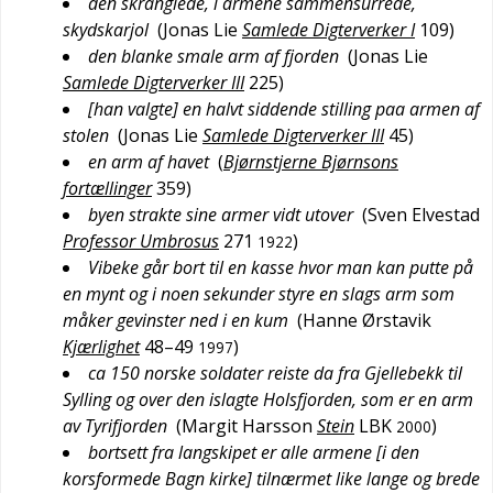
den skranglede, i armene sammensurrede,
skydskarjol
(
Jonas Lie
Samlede Digterverker I
109
)
den blanke smale arm af fjorden
(
Jonas Lie
Samlede Digterverker III
225
)
[han valgte] en halvt siddende stilling paa armen af
stolen
(
Jonas Lie
Samlede Digterverker III
45
)
en arm af havet
(
Bjørnstjerne Bjørnsons
fortællinger
359
)
byen strakte sine armer vidt utover
(
Sven Elvestad
Professor Umbrosus
271
)
1922
Vibeke går bort til en kasse hvor man kan putte på
en mynt og i noen sekunder styre en slags arm som
måker gevinster ned i en kum
(
Hanne Ørstavik
Kjærlighet
48–49
)
1997
ca 150 norske soldater reiste da fra Gjellebekk til
Sylling og over den islagte Holsfjorden, som er en arm
av Tyrifjorden
(
Margit Harsson
Stein
LBK
)
2000
bortsett fra langskipet er alle armene [i den
korsformede Bagn kirke] tilnærmet like lange og brede