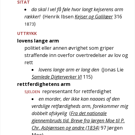
SITAT
da skal I vel få føle hvor langt kejserens arm
rækker!
(
Henrik Ibsen
Kejser og Galilæer
316
)
1873
UTTRYKK
lovens lange arm
politiet eller annen øvrighet som griper
straffende inn overfor overtredelser av lov og
rett
lovens lange arm er lang den
(
Jonas Lie
Samlede Digterverker VI
115
)
rettferdighetens arm
representant for rettferdighet
SJELDEN
en morder, der ikke kan naaaes af den
verdslige retfærdigheds arm, forekommer mig
dobbelt afskyelig
(
Fra det nationale
gjennembruds tid. Breve fra Jørgen Moe til P.
Chr. Asbjørnsen og andre (1834)
97
Jørgen