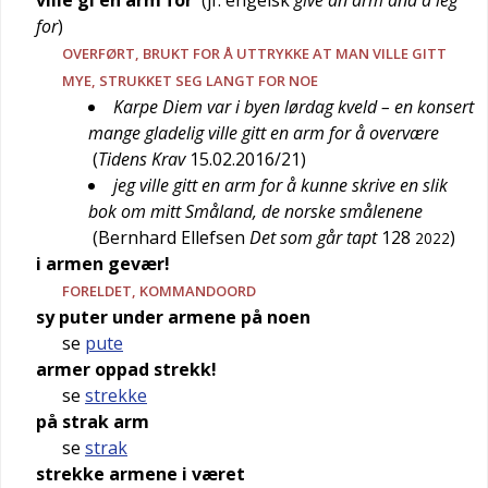
ville gi en arm for
(jf.
engelsk
give an arm and a leg
for
)
OVERFØRT
, BRUKT FOR Å UTTRYKKE AT MAN VILLE GITT
MYE, STRUKKET SEG LANGT FOR NOE
Karpe Diem var i byen lørdag kveld – en konsert
mange gladelig ville gitt en arm for å overvære
(
Tidens Krav
15.02.2016/21
)
jeg ville gitt en arm for å kunne skrive en slik
bok om mitt Småland, de norske smålenene
(
Bernhard Ellefsen
Det som går tapt
128
)
2022
i armen gevær!
FORELDET
, KOMMANDOORD
sy puter under armene på noen
se
pute
armer oppad strekk!
se
strekke
på strak arm
se
strak
strekke armene i været