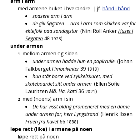
arm i arm
med armene huket i hverandre
| jf.
hånd i hånd
spasere arm i arm
de gik Søgaten … arm i arm som skikken var for
ektefolk paa søndagstur
(
Nini Roll Anker
Huset i
Søgaten
48
)
1923
under armen
mellom armen og siden
1
under armen hadde hun en papirrulle
(
Johan
Falkberget
Fimbulvinter
39
)
1919
hun står borte ved sykkelskuret, med
skateboardet sitt under armen
(
Ellen Sofie
Lauritzen
Må. Ha. Katt!
36
)
2021
med (noens) arm i sin
2
De har visst aldrig promeneret med en dame
under armen før, herr Lyngstrand
(
Henrik Ibsen
Fruen fra havet
66
)
1888
løpe rett (like) i armene på noen
løpe rett på noen