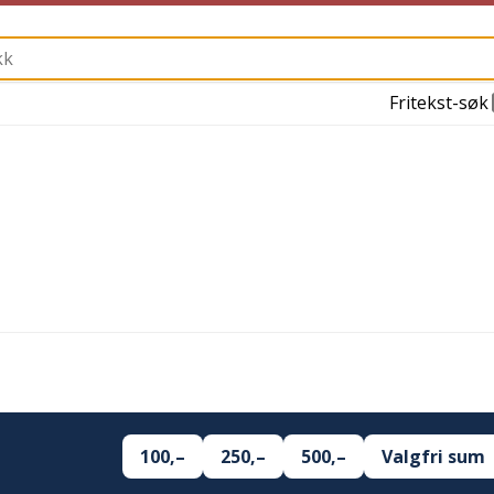
Fritekst-søk
100,–
250,–
500,–
Valgfri sum