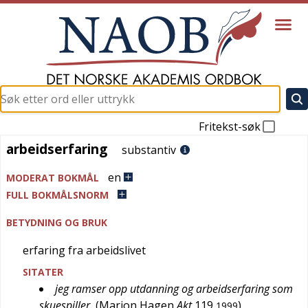
Fritekst-søk
arbeidserfaring
arbeidserfaring
substantiv
en
MODERAT BOKMÅL
FULL BOKMÅLSNORM
BETYDNING OG BRUK
erfaring fra arbeidslivet
SITATER
jeg ramser opp utdanning og arbeidserfaring som
skuespiller
(
Marion Hagen
Akt
119
)
1999