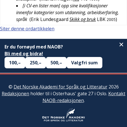
[i CV-en lister man] opp sine kvalifikasjoner
innenfor kategorier som utdanning, arbeidserfaring,
språk
(
Erik Lundesgaard
Skikk og bruk
LBK
)
2005
Siter denne ordartikkelen
Er du fornøyd med NAOB?
Bli med og bidra!
100,–
250,–
500,–
Valgfri sum
©
Det Norske Akademi for Språk og Litteratur
2026
Redaksjonen
holder til i Osterhaus' gate 27 i Oslo.
Kontakt
NAOB-redaksjonen
.