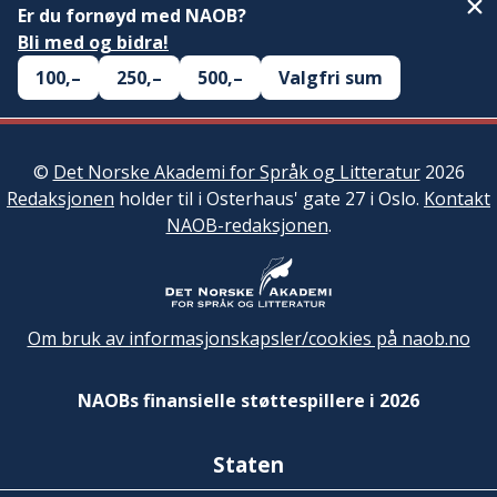
Er du fornøyd med NAOB?
Bli med og bidra!
100,–
250,–
500,–
Valgfri sum
©
Det Norske Akademi for Språk og Litteratur
2026
Redaksjonen
holder til i Osterhaus' gate 27 i Oslo.
Kontakt
NAOB-redaksjonen
.
Om bruk av informasjonskapsler/cookies på naob.no
NAOBs finansielle støttespillere i 2026
Staten