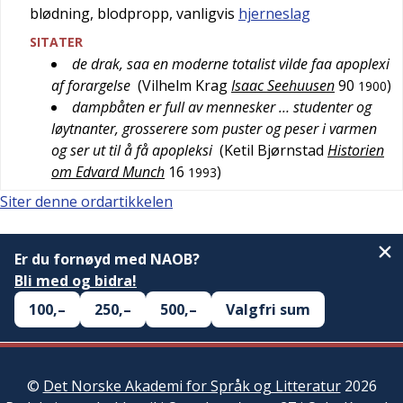
blødning, blodpropp, vanligvis
hjerneslag
SITATER
de drak, saa en moderne totalist vilde faa apoplexi
af forargelse
(
Vilhelm Krag
Isaac Seehuusen
90
)
1900
dampbåten er full av mennesker … studenter og
løytnanter, grosserere som puster og peser i varmen
og ser ut til å få apopleksi
(
Ketil Bjørnstad
Historien
om Edvard Munch
16
)
1993
Siter denne ordartikkelen
Er du fornøyd med NAOB?
Bli med og bidra!
100,–
250,–
500,–
Valgfri sum
©
Det Norske Akademi for Språk og Litteratur
2026