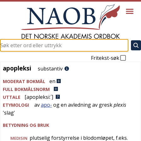
Fritekst-søk
apopleksi
apopleksi
substantiv
en
MODERAT BOKMÅL
FULL BOKMÅLSNORM
[apopleksi:´]
UTTALE
av
apo-
og en avledning av
gresk
plexis
ETYMOLOGI
'
slag
'
BETYDNING OG BRUK
plutselig forstyrrelse i blodomløpet, f.eks.
MEDISIN