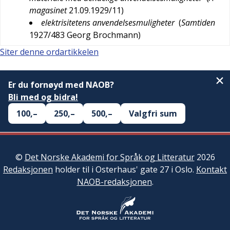
magasinet
21.09.1929/11
)
elektrisitetens anvendelsesmuligheter
(
Samtiden
1927/483
Georg Brochmann
)
Siter denne ordartikkelen
Er du fornøyd med NAOB?
Bli med og bidra!
100,–
250,–
500,–
Valgfri sum
©
Det Norske Akademi for Språk og Litteratur
2026
Redaksjonen
holder til i Osterhaus' gate 27 i Oslo.
Kontakt
NAOB-redaksjonen
.