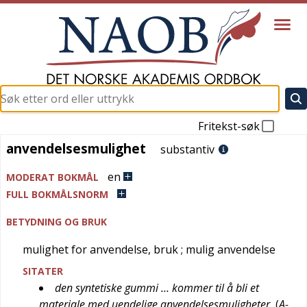
Fritekst-søk
anvendelsesmulighet
anvendelsesmulighet
substantiv
en
MODERAT BOKMÅL
FULL BOKMÅLSNORM
BETYDNING OG BRUK
mulighet for anvendelse, bruk
; mulig anvendelse
SITATER
den syntetiske gummi … kommer til å bli et
materiale med uendelige anvendelsesmuligheter
(
A-