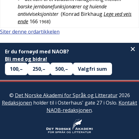
barske jernbanefunksjonærer og huiende
antiviviseksjonister
(
Konrad Birkhaug
Lege ved veis
ende
166
)
1968
Siter denne ordartikkelen
Er du fornøyd med NAOB?
Bli med og bidra!
100,–
250,–
500,–
Valgfri sum
©
Det Norske Akademi for Språk og Litteratur
2026
Redaksjonen
holder til i Osterhaus' gate 27 i Oslo.
Kontakt
NAOB-redaksjonen
.