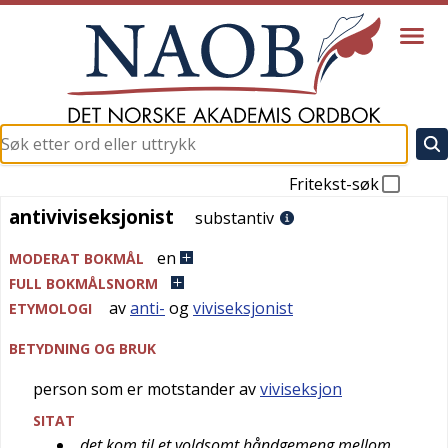
Fritekst-søk
antiviviseksjonist
antiviviseksjonist
substantiv
en
MODERAT BOKMÅL
FULL BOKMÅLSNORM
av
anti-
og
viviseksjonist
ETYMOLOGI
BETYDNING OG BRUK
person som er motstander av
viviseksjon
SITAT
det kom til et voldsomt håndgemeng mellom