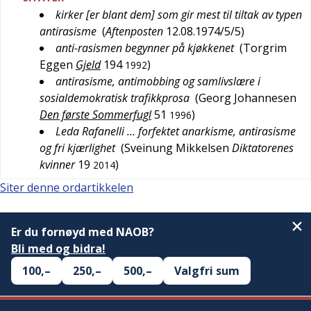
kirker [er blant dem] som gir mest til tiltak av typen
antirasisme
(
Aftenposten
12.08.1974/5/5
)
anti-rasismen begynner på kjøkkenet
(
Torgrim
Eggen
Gjeld
194
)
1992
antirasisme, antimobbing og samlivslære i
sosialdemokratisk trafikkprosa
(
Georg Johannesen
Den første Sommerfugl
51
)
1996
Leda Rafanelli … forfektet anarkisme, antirasisme
og fri kjærlighet
(
Sveinung Mikkelsen
Diktatorenes
kvinner
19
)
2014
Siter denne ordartikkelen
Er du fornøyd med NAOB?
Bli med og bidra!
100,–
250,–
500,–
Valgfri sum