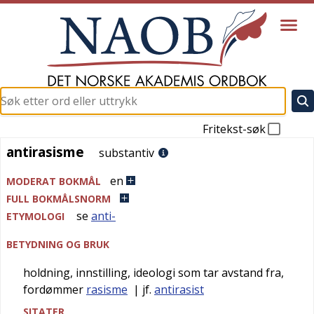
Fritekst-søk
antirasisme
antirasisme
substantiv
en
MODERAT BOKMÅL
FULL BOKMÅLSNORM
se
anti-
ETYMOLOGI
BETYDNING OG BRUK
holdning, innstilling, ideologi som tar avstand fra,
fordømmer
rasisme
| jf.
antirasist
SITATER