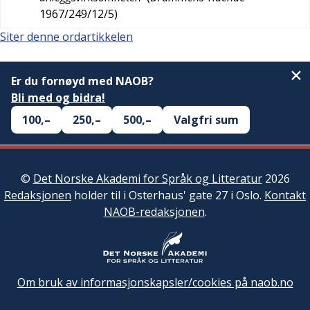
1967/249/12/5
)
Siter denne ordartikkelen
Er du fornøyd med NAOB?
Bli med og bidra!
100,–
250,–
500,–
Valgfri sum
©
Det Norske Akademi for Språk og Litteratur
2026
Redaksjonen
holder til i Osterhaus' gate 27 i Oslo.
Kontakt
NAOB-redaksjonen
.
Om bruk av informasjonskapsler/cookies på naob.no