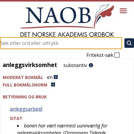
Fritekst-søk
anleggsvirksomhet
anleggsvirksomhet
substantiv
en
MODERAT BOKMÅL
FULL BOKMÅLSNORM
BETYDNING OG BRUK
anleggsarbeid
SITAT
banen har vært nærmest uunnværlig for
anleggsvirksomheten
(
Drammens Tidende