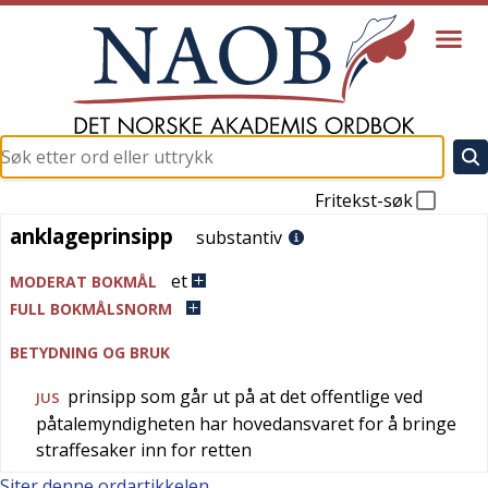
Fritekst-søk
anklageprinsipp
anklageprinsipp
substantiv
et
MODERAT BOKMÅL
FULL BOKMÅLSNORM
BETYDNING OG BRUK
prinsipp som går ut på at det offentlige ved
JUS
påtalemyndigheten har hovedansvaret for å bringe
straffesaker inn for retten
Siter denne ordartikkelen