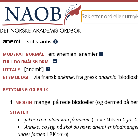
anemi
anemi
substantiv
en
;
anemien
,
anemier
MODERAT BOKMÅL
FULL BOKMÅLSNORM
[anəmi:´]
UTTALE
via
fransk
anémie
, fra
gresk
anaimia
'
blodløs
ETYMOLOGI
BETYDNING OG BRUK
1
mangel på røde blodceller (og dermed på he
MEDISIN
SITATER
piker i min alder kan få anemi
(
Tove Nilsen
G for 
Annika, sa jeg, nå skal du høre; anemi er blodmangel 
under jorden
LBK
)
2010