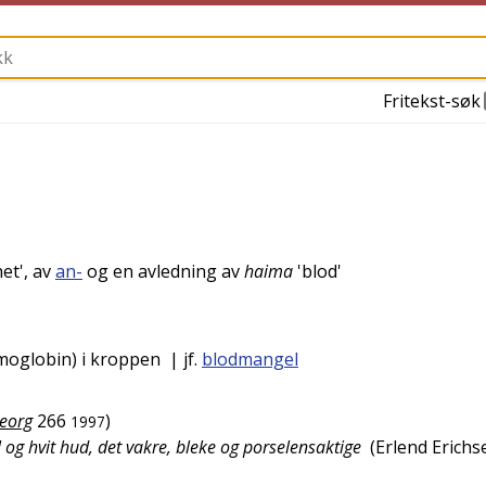
Fritekst-søk
het
', av
an-
og en avledning av
haima
'
blod
'
moglobin) i kroppen
| jf.
blodmangel
Georg
266
)
1997
og hvit hud, det vakre, bleke og porselensaktige
(
Erlend Erichs