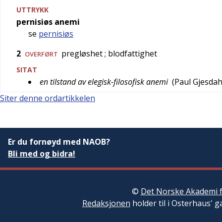
UTTRYKK
pernisiøs anemi
se
pernisiøs
2
pregløshet
; blodfattighet
OVERFØRT
SITAT
en tilstand av elegisk-filosofisk anemi
(
Paul Gjesdah
Siter denne ordartikkelen
Er du fornøyd med NAOB?
Bli med og bidra!
©
Det Norske Akademi f
Redaksjonen
holder til i Osterhaus' g