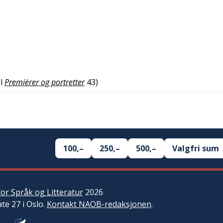
l
Premièrer og portretter
43
)
100,–
250,–
500,–
Valgfri sum
or Språk og Litteratur
2026
ate 27 i Oslo.
Kontakt NAOB-redaksjonen
.