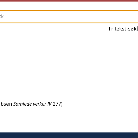
Fritekst-søk
Ibsen
Samlede verker IV
277
)