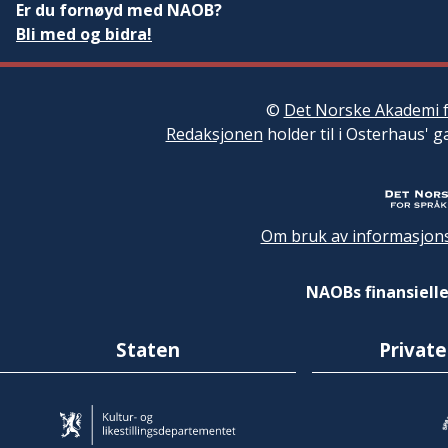
Er du fornøyd med NAOB?
Bli med og bidra!
©
Det Norske Akademi f
Redaksjonen
holder til i Osterhaus' g
Om bruk av informasjons
NAOBs finansielle
Staten
Private