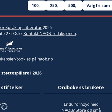
100,–
250,–
500,–
Valgfri sum
or Språk og Litteratur
2026
ate 27 i Oslo.
Kontakt NAOB-redaksjonen
.
kapsler/cookies på naob.no
 støttespillere i 2026
 stiftelser
Ordbokens brukere
Er du fornøyd med
NAOB? Store og små