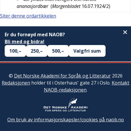
ananasjordbær
(
Morgenbladet
16.07.1924/2
)
Siter denne ordartikkelen
Er du fornøyd med NAOB?
Bli med og bidra!
100,–
250,–
500,–
Valgfri sum
©
Det Norske Akademi for Språk og Litteratur
2026
Redaksjonen
holder til i Osterhaus' gate 27 i Oslo.
Kontakt
NAOB-redaksjonen
.
Om bruk av informasjonskapsler/cookies på naob.no