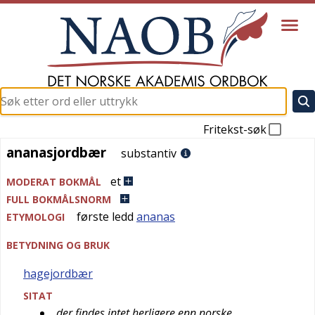
Fritekst-søk
ananasjordbær
ananasjordbær
substantiv
et
MODERAT BOKMÅL
FULL BOKMÅLSNORM
første ledd
ananas
ETYMOLOGI
BETYDNING OG BRUK
hagejordbær
SITAT
der findes intet herligere enn norske