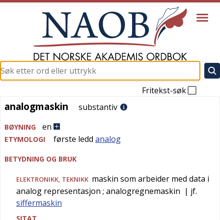
Fritekst-søk
analogmaskin
analogmaskin
substantiv
en
BØYNING
første ledd
analog
ETYMOLOGI
BETYDNING OG BRUK
maskin som arbeider med data i
ELEKTRONIKK
,
TEKNIKK
analog representasjon
; analogregnemaskin
| jf.
siffermaskin
SITAT