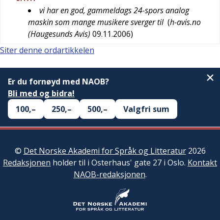
vi har en god, gammeldags 24-spors analog
maskin som mange musikere sverger til
(
h-avis.no
(Haugesunds Avis)
09.11.2006
)
Siter denne ordartikkelen
Er du fornøyd med NAOB?
Bli med og bidra!
100,–
250,–
500,–
Valgfri sum
©
Det Norske Akademi for Språk og Litteratur
2026
Redaksjonen
holder til i Osterhaus' gate 27 i Oslo.
Kontakt
NAOB-redaksjonen
.