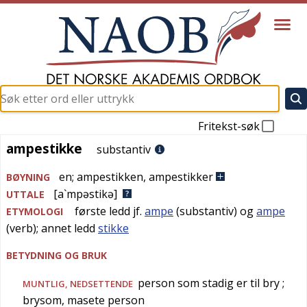
Fritekst-søk
ampestikke
ampestikke
substantiv
en
;
ampestikken
,
ampestikker
BØYNING
[a`mpəstikə]
UTTALE
første ledd jf.
ampe
(substantiv) og
ampe
ETYMOLOGI
(verb); annet ledd
stikke
BETYDNING OG BRUK
person som stadig er til bry
;
MUNTLIG
,
NEDSETTENDE
brysom, masete person