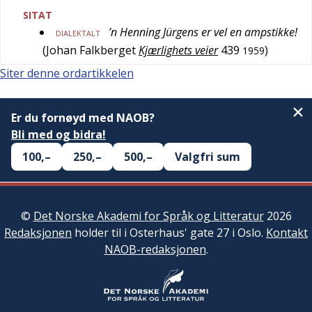
SITAT
’n Henning Jürgens er vel en ampstikke!
DIALEKTALT
(
Johan Falkberget
Kjærlighets veier
439
)
1959
Siter denne ordartikkelen
Er du fornøyd med NAOB?
Bli med og bidra!
100,–
250,–
500,–
Valgfri sum
©
Det Norske Akademi for Språk og Litteratur
2026
Redaksjonen
holder til i Osterhaus' gate 27 i Oslo.
Kontakt
NAOB-redaksjonen
.