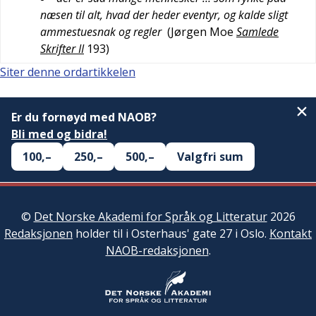
næsen til alt, hvad der heder eventyr, og kalde sligt
ammestuesnak og regler
(
Jørgen Moe
Samlede
Skrifter II
193
)
Siter denne ordartikkelen
Er du fornøyd med NAOB?
Bli med og bidra!
100,–
250,–
500,–
Valgfri sum
©
Det Norske Akademi for Språk og Litteratur
2026
Redaksjonen
holder til i Osterhaus' gate 27 i Oslo.
Kontakt
NAOB-redaksjonen
.