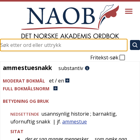
Fritekst-søk
ammestuesnakk
ammestuesnakk
substantiv
et / en
MODERAT BOKMÅL
FULL BOKMÅLSNORM
BETYDNING OG BRUK
usannsynlig historie
; barnaktig,
NEDSETTENDE
ufornuftig snakk
| jf.
ammestue
SITAT
der er saa mange mennesker … som rynke paa