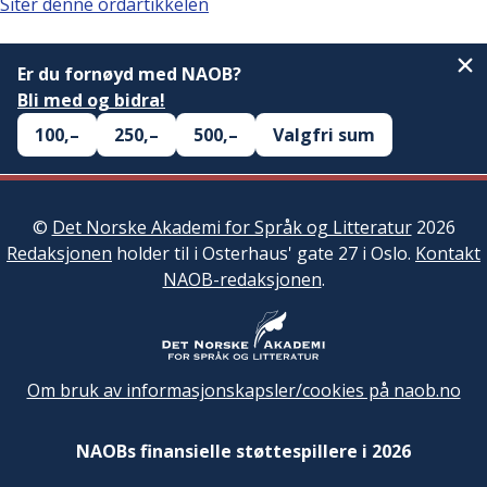
Siter denne ordartikkelen
Er du fornøyd med NAOB?
Bli med og bidra!
100,–
250,–
500,–
Valgfri sum
©
Det Norske Akademi for Språk og Litteratur
2026
Redaksjonen
holder til i Osterhaus' gate 27 i Oslo.
Kontakt
NAOB-redaksjonen
.
Om bruk av informasjonskapsler/cookies på naob.no
NAOBs finansielle støttespillere i 2026