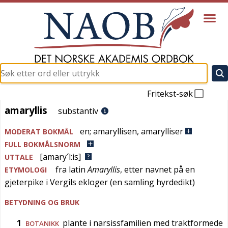
Fritekst-søk
amaryllis
amaryllis
substantiv
en
;
amaryllisen
,
amarylliser
MODERAT BOKMÅL
FULL BOKMÅLSNORM
[amary´l:is]
UTTALE
fra
latin
Amaryllis
, etter navnet på en
ETYMOLOGI
gjeterpike i Vergils ekloger (en samling hyrdedikt)
BETYDNING OG BRUK
1
plante i narsissfamilien med traktformede
BOTANIKK