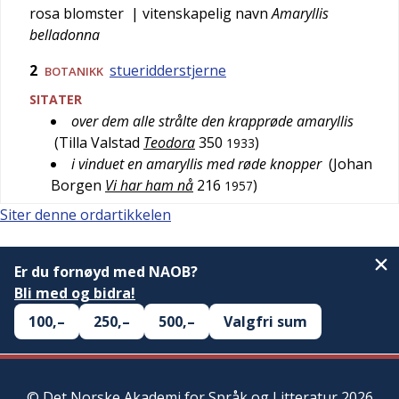
rosa blomster
| vitenskapelig navn
Amaryllis
belladonna
2
stueridderstjerne
BOTANIKK
SITATER
over dem alle strålte den krapprøde amaryllis
(
Tilla Valstad
Teodora
350
)
1933
i vinduet en amaryllis med røde knopper
(
Johan
Borgen
Vi har ham nå
216
)
1957
Siter denne ordartikkelen
Er du fornøyd med NAOB?
Bli med og bidra!
100,–
250,–
500,–
Valgfri sum
©
Det Norske Akademi for Språk og Litteratur
2026