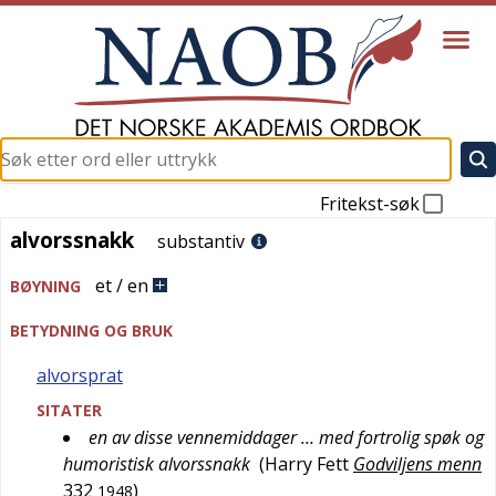
Fritekst-søk
alvorssnakk
alvorssnakk
substantiv
et / en
BØYNING
BETYDNING OG BRUK
alvorsprat
SITATER
en av disse vennemiddager … med fortrolig spøk og
humoristisk alvorssnakk
(
Harry Fett
Godviljens menn
332
)
1948