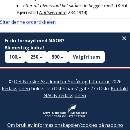
etter alt alvorssnakket skåler de begge i melk
(
Ketil
Bjørnstad
Nattsvermere
234
)
1974
Siter denne ordartikkelen
Er du fornøyd med NAOB?
Bli med og bidra!
100,–
250,–
500,–
Valgfri sum
©
Det Norske Akademi for Språk og Litteratur
2026
Redaksjonen
holder til i Osterhaus' gate 27 i Oslo.
Kontakt
NAOB-redaksjonen
.
Om bruk av informasjonskapsler/cookies på naob.no