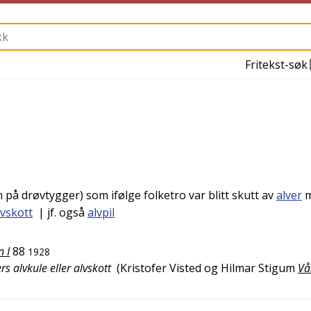
Fritekst-søk
 på drøvtygger) som ifølge folketro var blitt skutt av
alver
m
lvskott
| jf. også
alvpil
 I
88
1928
rs alvkule eller alvskott
(
Kristofer Visted og Hilmar Stigum
Vå