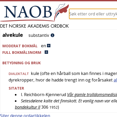
alvekule
alvekule
substantiv
en
MODERAT BOKMÅL
FULL BOKMÅLSNORM
BETYDNING OG BRUK
kule (ofte en hårball som kan finnes i magen
DIALEKTALT
dyrekropper, hvor de hadde trengt inn og forårsaket
a
SITATER
I. Reichborn-Kjennerud
Vår gamle trolldomsmedisin
Setesdølene kalte det finnskott. Et vanlig navn var elle
bondekultur II
306
)
1952
Siter denne ordartikkelen