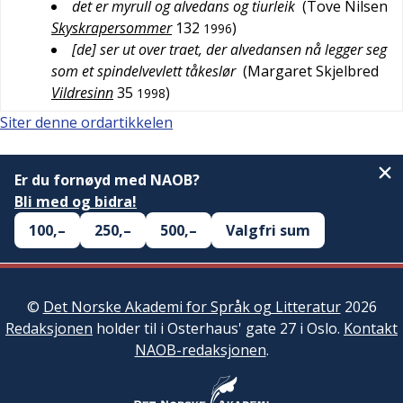
det er myrull og alvedans og tiurleik
(
Tove Nilsen
Skyskrapersommer
132
)
1996
[de] ser ut over traet, der alvedansen nå legger seg
som et spindelvevlett tåkeslør
(
Margaret Skjelbred
Vildresinn
35
)
1998
Siter denne ordartikkelen
Er du fornøyd med NAOB?
Bli med og bidra!
100,–
250,–
500,–
Valgfri sum
©
Det Norske Akademi for Språk og Litteratur
2026
Redaksjonen
holder til i Osterhaus' gate 27 i Oslo.
Kontakt
NAOB-redaksjonen
.