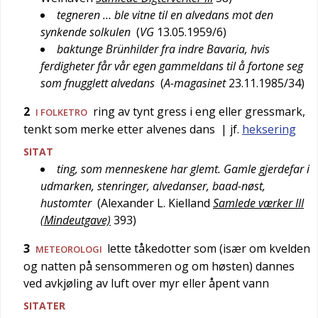
tegneren … ble vitne til en alvedans mot den
synkende solkulen
(
VG
13.05.1959/6
)
baktunge Brünhilder fra indre Bavaria, hvis
ferdigheter får vår egen gammeldans til å fortone seg
som fnugglett alvedans
(
A-magasinet
23.11.1985/34
)
2
ring av tynt gress i eng eller gressmark,
I FOLKETRO
tenkt som merke etter alvenes dans
| jf.
heksering
SITAT
ting, som menneskene har glemt. Gamle gjerdefar i
udmarken, stenringer, alvedanser, baad-nøst,
hustomter
(
Alexander L. Kielland
Samlede værker III
(Mindeutgave)
393
)
3
lette tåkedotter som (især om kvelden
METEOROLOGI
og natten på sensommeren og om høsten) dannes
ved avkjøling av luft over myr eller åpent vann
SITATER