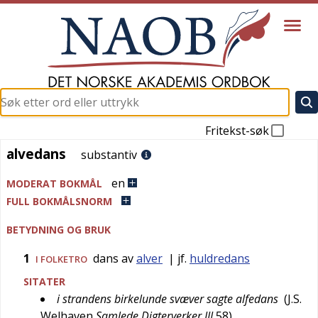
Fritekst-søk
alvedans
alvedans
substantiv
en
MODERAT BOKMÅL
FULL BOKMÅLSNORM
BETYDNING OG BRUK
1
dans av
alver
| jf.
huldredans
I FOLKETRO
SITATER
i strandens birkelunde svæver sagte alfedans
(
J.S.
Welhaven
Samlede Digterverker III
58
)