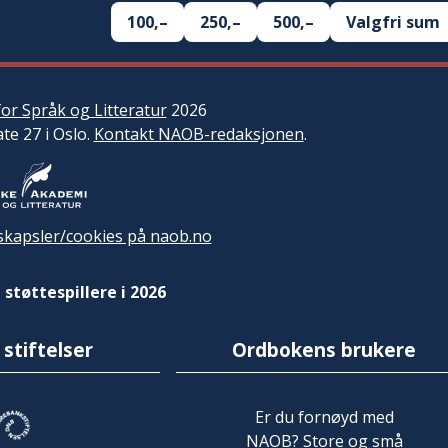
100,–
250,–
500,–
Valgfri sum
or Språk og Litteratur
2026
ate 27 i Oslo.
Kontakt NAOB-redaksjonen
.
kapsler/cookies på naob.no
 støttespillere i 2026
 stiftelser
Ordbokens brukere
Er du fornøyd med
NAOB? Store og små