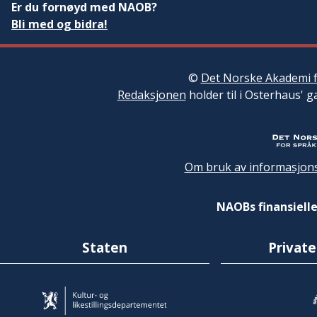
Er du fornøyd med NAOB?
Bli med og bidra!
©
Det Norske Akademi f
Redaksjonen
holder til i Osterhaus' g
Om bruk av informasjons
NAOBs finansielle
Staten
Private