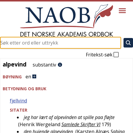
Fritekst-søk
alpevind
alpevind
substantiv
en
BØYNING
BETYDNING OG BRUK
fjellvind
SITATER
jeg har lært af alpevinden at spille paa fløjte
(
Henrik Wergeland
Samlede Skrifter VI
179
)
den huiende alpevinden
(
Karsten Alnæs
Sabina