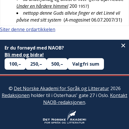
Under en hårdere himmel
200
)
1957
nettopp denne Guds allvise finger er det Linné vil
påvise med sitt system
(
A-magasinet
06.07.2007/31
)
Siter denne ordartikkelen
Er du fornøyd med NAOB?
Bli med og bidra!
100,–
250,–
500,–
Valgfri sum
©
Det Norske Akademi for Språk og Litteratur
2026
Redaksjonen
holder til i Osterhaus' gate 27 i Oslo.
Kontakt
NAOB-redaksjonen
.