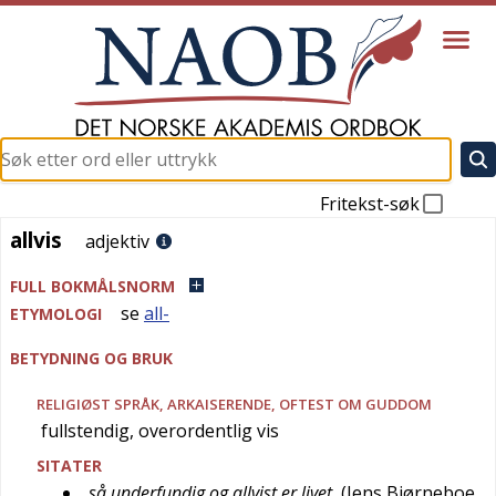
Fritekst-søk
allvis
allvis
adjektiv
FULL BOKMÅLSNORM
se
all-
ETYMOLOGI
BETYDNING OG BRUK
RELIGIØST SPRÅK
,
ARKAISERENDE
, OFTEST OM GUDDOM
fullstendig, overordentlig vis
SITATER
så underfundig og allvist er livet
(
Jens Bjørneboe