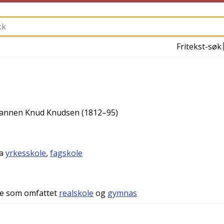
Fritekst-søk
kmannen Knud Knudsen (1812–95)
ra
yrkesskole
,
fagskole
e som omfattet
realskole
og
gymnas