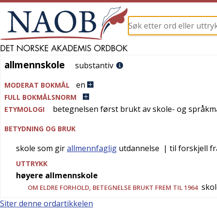
allmennskole
allmennskole
substantiv
en
MODERAT BOKMÅL
FULL BOKMÅLSNORM
betegnelsen først brukt av skole- og språ
ETYMOLOGI
BETYDNING OG BRUK
skole som gir
allmennfaglig
utdannelse
| til forskjell f
UTTRYKK
høyere allmennskole
skol
OM ELDRE FORHOLD, BETEGNELSE BRUKT FREM TIL 1964
Siter denne ordartikkelen