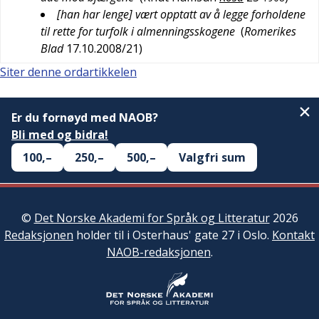
[han har lenge] vært opptatt av å legge forholdene
til rette for turfolk i almenningsskogene
(
Romerikes
Blad
17.10.2008/21
)
Siter denne ordartikkelen
Er du fornøyd med NAOB?
Bli med og bidra!
100,–
250,–
500,–
Valgfri sum
©
Det Norske Akademi for Språk og Litteratur
2026
Redaksjonen
holder til i Osterhaus' gate 27 i Oslo.
Kontakt
NAOB-redaksjonen
.