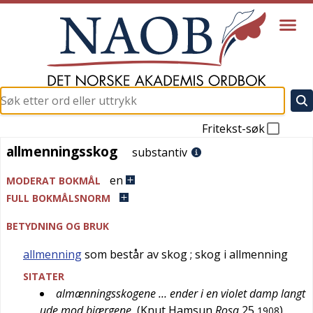
Fritekst-søk
allmenningsskog
allmenningsskog
substantiv
en
MODERAT BOKMÅL
FULL BOKMÅLSNORM
BETYDNING OG BRUK
allmenning
som består av skog
; skog i allmenning
SITATER
almænningsskogene … ender i en violet damp langt
ude mod bjærgene
(
Knut Hamsun
Rosa
25
)
1908