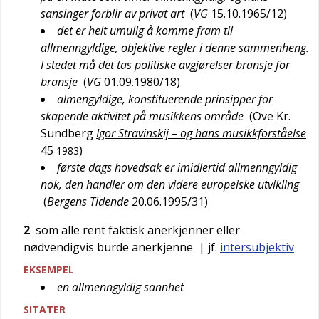
sansinger forblir av privat art
(
VG
15.10.1965/12
)
det er helt umulig å komme fram til
allmenngyldige, objektive regler i denne sammenheng.
I stedet må det tas politiske avgjørelser bransje for
bransje
(
VG
01.09.1980/18
)
almengyldige, konstituerende prinsipper for
skapende aktivitet på musikkens område
(
Ove Kr.
Sundberg
Igor Stravinskij – og hans musikkforståelse
45
)
1983
første dags hovedsak er imidlertid allmenngyldig
nok, den handler om den videre europeiske utvikling
(
Bergens Tidende
20.06.1995/31
)
2
som alle rent faktisk anerkjenner eller
nødvendigvis burde anerkjenne
| jf.
intersubjektiv
EKSEMPEL
en allmenngyldig sannhet
SITATER