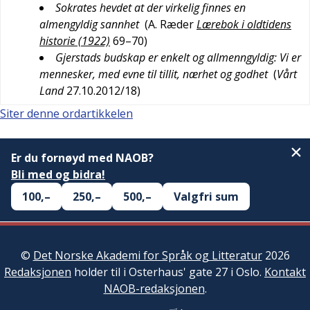
Sokrates hevdet at der virkelig finnes en
almengyldig sannhet
(
A. Ræder
Lærebok i oldtidens
historie (1922)
69–70
)
Gjerstads budskap er enkelt og allmenngyldig: Vi er
mennesker, med evne til tillit, nærhet og godhet
(
Vårt
Land
27.10.2012/18
)
Siter denne ordartikkelen
Er du fornøyd med NAOB?
Bli med og bidra!
100,–
250,–
500,–
Valgfri sum
©
Det Norske Akademi for Språk og Litteratur
2026
Redaksjonen
holder til i Osterhaus' gate 27 i Oslo.
Kontakt
NAOB-redaksjonen
.