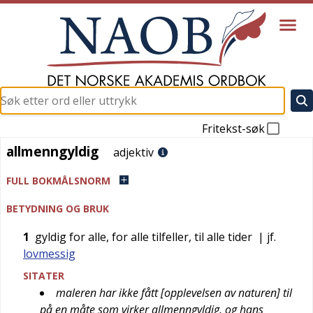
Fritekst-søk
allmenngyldig
allmenngyldig
adjektiv
FULL BOKMÅLSNORM
BETYDNING OG BRUK
1
gyldig for alle, for alle tilfeller, til alle tider
| jf.
lovmessig
SITATER
maleren har ikke fått [opplevelsen av naturen] til
på en måte som virker allmenngyldig, og hans