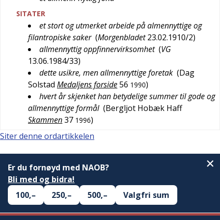
SITATER
et stort og utmerket arbeide på almennyttige og
filantropiske saker
(
Morgenbladet
23.02.1910/2
)
allmennyttig oppfinnervirksomhet
(
VG
13.06.1984/33
)
dette usikre, men allmennyttige foretak
(
Dag
Solstad
Medaljens forside
56
)
1990
hvert år skjenket han betydelige summer til gode og
allmennyttige formål
(
Bergljot Hobæk Haff
Skammen
37
)
1996
Siter denne ordartikkelen
Er du fornøyd med NAOB?
Bli med og bidra!
100,–
250,–
500,–
Valgfri sum