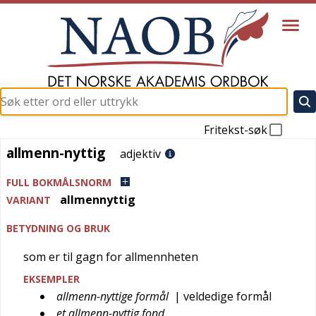
Fritekst-søk
allmenn-nyttig
allmenn-nyttig
adjektiv
FULL BOKMÅLSNORM
allmennyttig
VARIANT
BETYDNING OG BRUK
som er til gagn for allmennheten
EKSEMPLER
allmenn-nyttige formål
| veldedige formål
et allmenn-nyttig fond