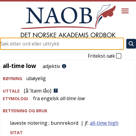
Fritekst-søk
all-time low
all-time low
adjektiv
ubøyelig
BØYNING
[å:´ltaim låo]
UTTALE
fra
engelsk
all-time low
ETYMOLOGI
BETYDNING OG BRUK
laveste notering
; bunnrekord
| jf.
all-time high
SITAT