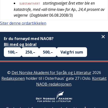
stortingsvalget året etter ble en
SUBSTANTIVERT
katastrofe, med «all-time-low» for Ap., 24,4 prosent av
velgerne
(
Dagbladet
06.08.2008/3
)
Siter denne ordartikkelen
Er du fornøyd med NAOB?
Bli med og bidra!
100,–
250,–
500,–
Valgfri sum
©
Det Norske Akademi for Språk og Litteratur
2026
Redaksjonen
holder til i Osterhaus' gate 27 i Oslo.
Kontakt
NAOB-redaksjonen
.