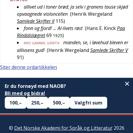
allivet ud i toner brød; ja selv i granens tause skjød
opvaagnede violoncellen
(
Henrik Wergeland
Samlede Skrifter II
115
)
fonn og fjord! … Al-livets røst
(
Hans E. Kinck
Paa
Rindalslægret
69
)
1925
manden, se, i løvehud bleven er
MED GAMMEL GENITIV
allivsens gud!
(
Henrik Wergeland
Samlede Skrifter V
91
)
Siter denne ordartikkelen
Er du fornøyd med NAOB?
Bli med og bidra!
100,–
250,–
500,–
Valgfri sum
©
Det Norske Akademi for Språk og Litteratur
2026