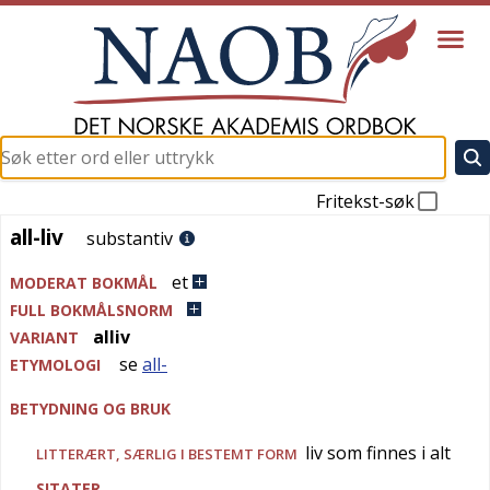
Fritekst-søk
all-liv
all-liv
substantiv
et
MODERAT BOKMÅL
FULL BOKMÅLSNORM
alliv
VARIANT
se
all-
ETYMOLOGI
BETYDNING OG BRUK
liv som finnes i alt
LITTERÆRT
, SÆRLIG I BESTEMT FORM
SITATER