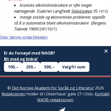
kroniske alkoholmisbrukere er ofte meget
nærtagende
(
Gabriel Langfeldt
Sjalusisyken
35
)
1972
mange sosiale og økonomiske problemer oppstår
så å si automatisk blant alkoholmisbrukere
(
Bergens
Tidende
1969/241/10/1
)
Siter denne ordartikkelen
Er du fornøyd med NAOB?
Bli med og bidra!
100,–
250,–
500,–
Valgfri sum
©
Det Norske Akademi for Språk og Litteratur
2026
Redaksjonen
holder til i Osterhaus' gate 27 i Oslo.
Kontakt
NAOB-redaksjonen
.