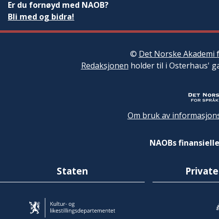
Er du fornøyd med NAOB?
Bli med og bidra!
©
Det Norske Akademi f
Redaksjonen
holder til i Osterhaus' g
Om bruk av informasjons
NAOBs finansielle
Staten
Private