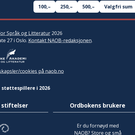
100,–
250,–
500,–
Valgfri sum
or Språk og Litteratur
2026
ate 27 i Oslo.
Kontakt NAOB-redaksjonen
.
kapsler/cookies på naob.no
 støttespillere i 2026
 stiftelser
Ordbokens brukere
Er du fornøyd med
NAOB? Store og små