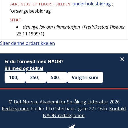
underholdsbidrag
;
SÆRLIG
JUS
,
LITTERÆRT
,
SJELDEN
forsørgelsesbidrag
SITAT
den nye lov om alimentasjon
(
Fredriksstad Tilskuer
23.11.1909/1
)
Siter denne ordartikkelen
Er du fornøyd med NAOB?
Bli med og bidra!
100,–
250,–
500,–
Valgfri sum
©
Det Norske Akademi for Språk og Litteratur
2026
Redaksjonen
holder til i Osterhaus' gate 27 i Oslo.
Kontakt
NAOB-redaksjonen
.