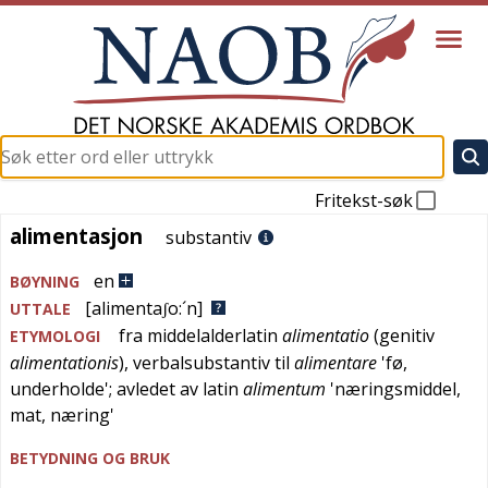
Fritekst-søk
alimentasjon
alimentasjon
substantiv
en
BØYNING
[alimentaʃo:´n]
UTTALE
fra
middelalderlatin
alimentatio
(genitiv
ETYMOLOGI
alimentationis
), verbalsubstantiv til
alimentare
'
fø,
underholde
'; avledet av
latin
alimentum
'
næringsmiddel,
mat, næring
'
BETYDNING OG BRUK