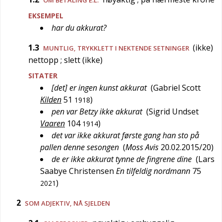
OM BETALING E.L.
EKSEMPEL
har du akkurat?
1.3
(ikke)
MUNTLIG
, TRYKKLETT I NEKTENDE SETNINGER
nettopp
; slett (ikke)
SITATER
[det] er ingen kunst akkurat
(
Gabriel Scott
Kilden
51
)
1918
pen var Betzy ikke akkurat
(
Sigrid Undset
Vaaren
104
)
1914
det var ikke akkurat første gang han sto på
pallen denne sesongen
(
Moss Avis
20.02.2015/20
)
de er ikke akkurat tynne de fingrene dine
(
Lars
Saabye Christensen
En tilfeldig nordmann
75
)
2021
2
SOM ADJEKTIV,
NÅ SJELDEN