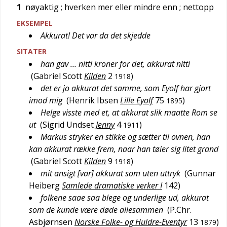
1
nøyaktig
; hverken mer eller mindre enn
; nettopp
EKSEMPEL
Akkurat! Det var da det skjedde
SITATER
han gav … nitti kroner for det, akkurat nitti
(
Gabriel Scott
Kilden
2
)
1918
det er jo akkurat det samme, som Eyolf har gjort
imod mig
(
Henrik Ibsen
Lille Eyolf
75
)
1895
Helge visste med et, at akkurat slik maatte Rom se
ut
(
Sigrid Undset
Jenny
4
)
1911
Markus stryker en stikke og sætter til ovnen, han
kan akkurat række frem, naar han tøier sig litet grand
(
Gabriel Scott
Kilden
9
)
1918
mit ansigt [var] akkurat som uten uttryk
(
Gunnar
Heiberg
Samlede dramatiske verker I
142
)
folkene saae saa blege og underlige ud, akkurat
som de kunde være døde allesammen
(
P.Chr.
Asbjørnsen
Norske Folke- og Huldre-Eventyr
13
)
1879