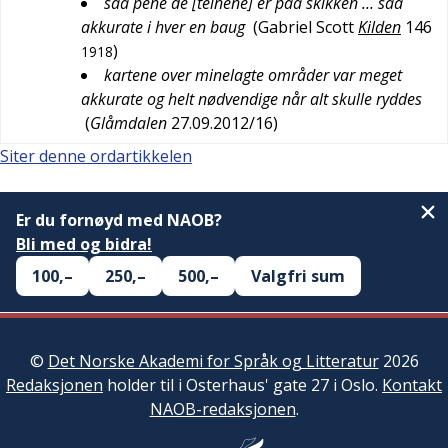
saa pene de [teinene] er paa skikken … saa
akkurate i hver en baug
(
Gabriel Scott
Kilden
146
)
1918
kartene over minelagte områder var meget
akkurate og helt nødvendige når alt skulle ryddes
(
Glåmdalen
27.09.2012/16
)
Siter denne ordartikkelen
Er du fornøyd med NAOB?
Bli med og bidra!
100,–
250,–
500,–
Valgfri sum
©
Det Norske Akademi for Språk og Litteratur
2026
Redaksjonen
holder til i Osterhaus' gate 27 i Oslo.
Kontakt
NAOB-redaksjonen
.