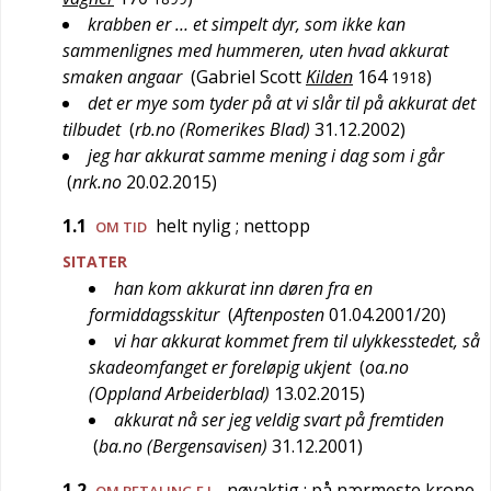
krabben er … et simpelt dyr, som ikke kan
sammenlignes med hummeren, uten hvad akkurat
smaken angaar
(
Gabriel Scott
Kilden
164
)
1918
det er mye som tyder på at vi slår til på akkurat det
tilbudet
(
rb.no (Romerikes Blad)
31.12.2002
)
jeg har akkurat samme mening i dag som i går
(
nrk.no
20.02.2015
)
1.1
helt nylig
; nettopp
OM TID
SITATER
han kom akkurat inn døren fra en
formiddagsskitur
(
Aftenposten
01.04.2001/20
)
vi har akkurat kommet frem til ulykkesstedet, så
skadeomfanget er foreløpig ukjent
(
oa.no
(Oppland Arbeiderblad)
13.02.2015
)
akkurat nå ser jeg veldig svart på fremtiden
(
ba.no (Bergensavisen)
31.12.2001
)
1.2
nøyaktig
; på nærmeste krone