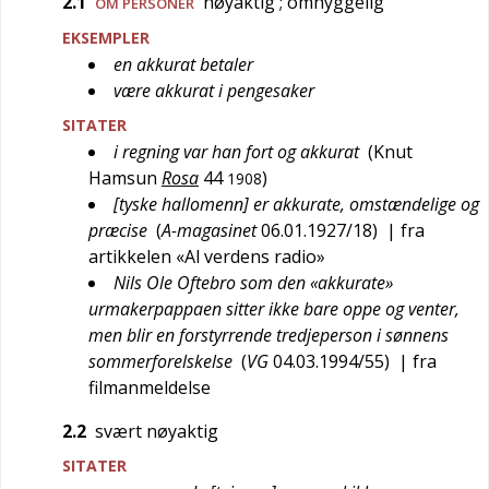
2.1
nøyaktig
; omhyggelig
OM PERSONER
EKSEMPLER
en akkurat betaler
være akkurat i pengesaker
SITATER
i regning var han fort og akkurat
(
Knut
Hamsun
Rosa
44
)
1908
[tyske hallomenn] er akkurate, omstændelige og
præcise
(
A-magasinet
06.01.1927/18
)
| fra
artikkelen «Al verdens radio»
Nils Ole Oftebro som den «akkurate»
urmakerpappaen sitter ikke bare oppe og venter,
men blir en forstyrrende tredjeperson i sønnens
sommerforelskelse
(
VG
04.03.1994/55
)
| fra
filmanmeldelse
2.2
svært nøyaktig
SITATER