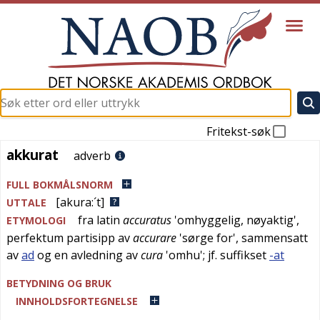
Fritekst-søk
akkurat
akkurat
adverb
FULL BOKMÅLSNORM
[akura:´t]
UTTALE
fra
latin
accuratus
'
omhyggelig, nøyaktig
',
ETYMOLOGI
perfektum partisipp av
accurare
'
sørge for
', sammensatt
av
ad
og en avledning av
cura
'
omhu
'; jf. suffikset
-at
BETYDNING OG BRUK
INNHOLDSFORTEGNELSE