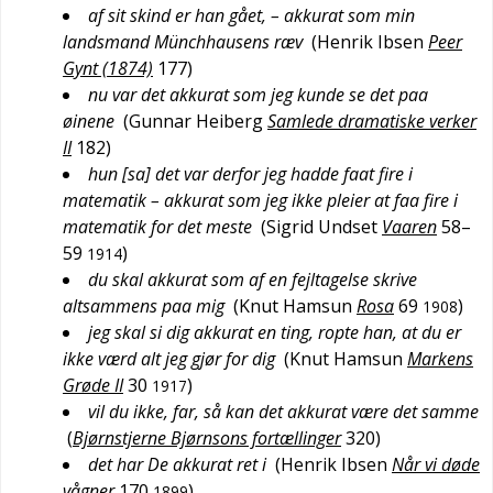
af sit skind er han gået, – akkurat som min
landsmand Münchhausens ræv
(
Henrik Ibsen
Peer
Gynt (1874)
177
)
nu var det akkurat som jeg kunde se det paa
øinene
(
Gunnar Heiberg
Samlede dramatiske verker
II
182
)
hun [sa] det var derfor jeg hadde faat fire i
matematik – akkurat som jeg ikke pleier at faa fire i
matematik for det meste
(
Sigrid Undset
Vaaren
58–
59
)
1914
du skal akkurat som af en fejltagelse skrive
altsammens paa mig
(
Knut Hamsun
Rosa
69
)
1908
jeg skal si dig akkurat en ting, ropte han, at du er
ikke værd alt jeg gjør for dig
(
Knut Hamsun
Markens
Grøde II
30
)
1917
vil du ikke, far, så kan det akkurat være det samme
(
Bjørnstjerne Bjørnsons fortællinger
320
)
det har De akkurat ret i
(
Henrik Ibsen
Når vi døde
vågner
170
)
1899