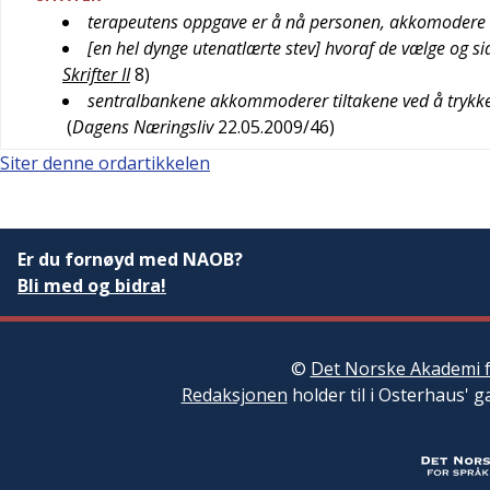
terapeutens oppgave er å nå personen, akkomodere se
[en hel dynge utenatlærte stev] hvoraf de vælge og s
Skrifter II
8
)
sentralbankene akkommoderer tiltakene ved å trykke p
(
Dagens Næringsliv
22.05.2009/46
)
Siter denne ordartikkelen
Er du fornøyd med NAOB?
Bli med og bidra!
©
Det Norske Akademi f
Redaksjonen
holder til i Osterhaus' g