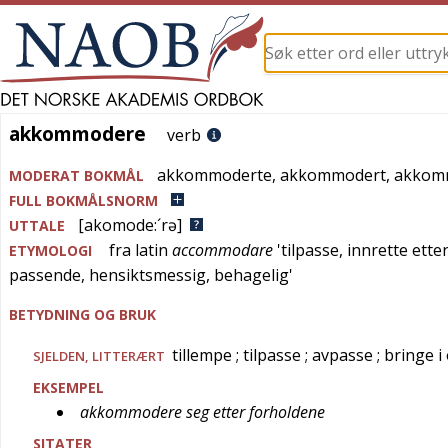
akkommodere
akkommodere
verb
akkommoderte
,
akkommodert
,
akkom
MODERAT BOKMÅL
FULL BOKMÅLSNORM
[akomode:´rə]
UTTALE
fra
latin
accommodare
'
tilpasse, innrette ette
ETYMOLOGI
passende, hensiktsmessig, behagelig
'
BETYDNING OG BRUK
tillempe
; tilpasse
; avpasse
; bringe 
SJELDEN
,
LITTERÆRT
EKSEMPEL
akkommodere seg etter forholdene
SITATER