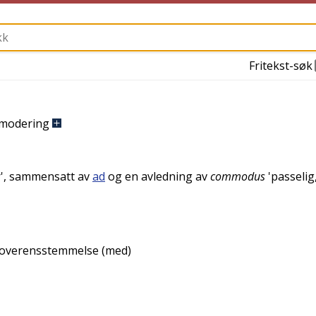
Fritekst-søk
modering
r
', sammensatt av
ad
og en avledning av
commodus
'
passelig
i overensstemmelse (med)