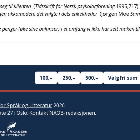
g til klienten
(
Tidsskrift for Norsk psykologforening
1995,717
)
iden akkomodere det valgte i dets enkeltheder
(
Jørgen Moe
Sam
enger (øke sine balanser) i et omfang vi ikke har sett maken til
100,–
250,–
500,–
Valgfri sum
or Språk og Litteratur
2026
ate 27 i Oslo.
Kontakt NAOB-redaksjonen
.