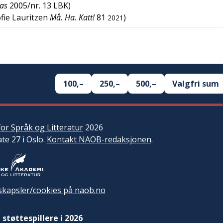
tas
2005/nr. 13
LBK
)
ofie Lauritzen
Må. Ha. Katt!
81
)
2021
100,–
250,–
500,–
Valgfri sum
or Språk og Litteratur
2026
ate 27 i Oslo.
Kontakt NAOB-redaksjonen
.
kapsler/cookies på naob.no
 støttespillere i 2026