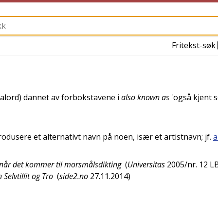
Fritekst-søk
itialord) dannet av forbokstavene i
also known as
'
også kjent 
rodusere et alternativt navn på noen, især et artistnavn; jf.
a
når det kommer til morsmålsdikting
(
Universitas
2005/nr. 12
L
elvtillit og Tro
(
side2.no
27.11.2014
)