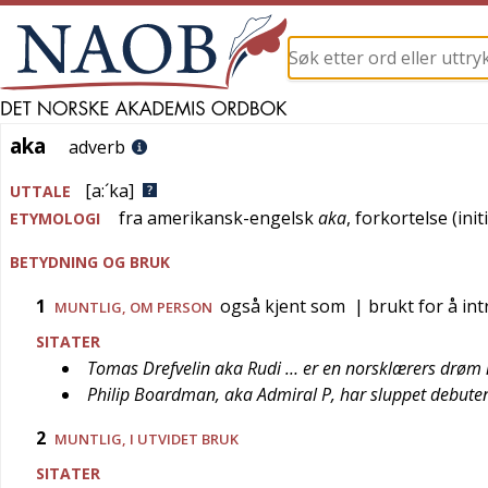
aka
aka
adverb
[a:´ka]
UTTALE
fra
amerikansk-engelsk
aka
, forkortelse (in
ETYMOLOGI
BETYDNING OG BRUK
1
også kjent som
| brukt for å int
MUNTLIG
, OM PERSON
SITATER
Tomas Drefvelin aka Rudi … er en norsklærers drøm 
Philip Boardman, aka Admiral P, har sluppet debuten S
2
MUNTLIG
, I UTVIDET BRUK
SITATER