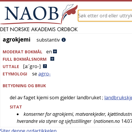
agrokjemi
agrokjemi
substantiv
en
MODERAT BOKMÅL
FULL BOKMÅLSNORM
[a:´gro-]
UTTALE
se
agro-
ETYMOLOGI
BETYDNING OG BRUK
del av faget kjemi som gjelder landbruket
;
landbrukskj
SITAT
konserner for agrokjemi, matvarekjeder, kjøttindustri
hverandre via styrer og sjefsstillinger
(
nationen.no
14.0
Siter denne ordartikkelen