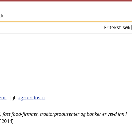
Fritekst-søk
emi
| jf.
agroindustri
, fast food-firmaer, traktorprodusenter og banker er vevd inn i
7.2014
)