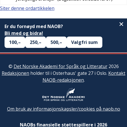
Siter denne ordartikkelen
Er du fornøyd med NAOB?
Bli med og bidra!
100,–
250,–
500,–
Valgfri sum
©
Det Norske Akademi for Språk og Litteratur
2026
Redaksjonen
holder til i Osterhaus' gate 27 i Oslo.
Kontakt
NAOB-redaksjonen
.
Om bruk av informasjonskapsler/cookies på naob.no
NAOBs finansielle støttespillere i 2026