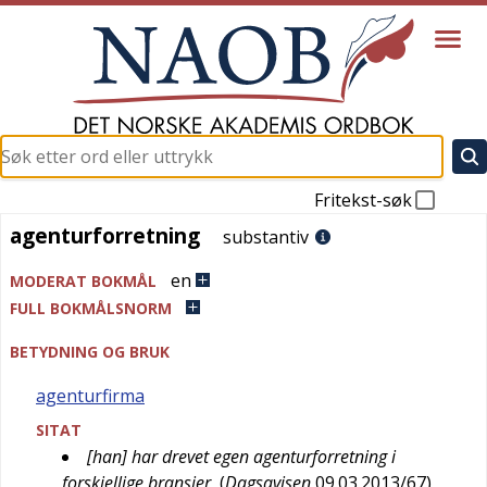
Fritekst-søk
agenturforretning
agenturforretning
substantiv
en
MODERAT BOKMÅL
FULL BOKMÅLSNORM
BETYDNING OG BRUK
agenturfirma
SITAT
[han] har drevet egen agenturforretning i
forskjellige bransjer
(
Dagsavisen
09.03.2013/67
)