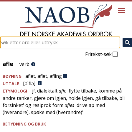
Fritekst-søk
afle
afle
verb
aflet
,
aflet
,
afling
BØYNING
[a`flə]
UTTALE
jf.
dialektalt
afle
'
flytte tilbake, komme på
ETYMOLOGI
andre tanker, gjøre om igjen, holde igjen, gå tilbake, bli
forsinket
' og resiprok form
afles
'
drive ap med
(hverandre), spøke med (hverandre)
'
BETYDNING OG BRUK