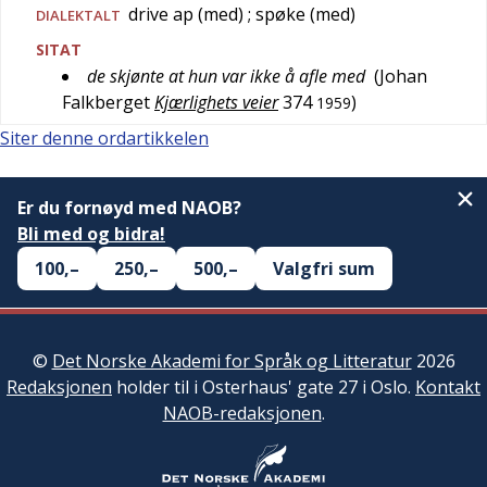
drive ap (med)
; spøke (med)
DIALEKTALT
SITAT
de skjønte at hun var ikke å afle med
(
Johan
Falkberget
Kjærlighets veier
374
)
1959
Siter denne ordartikkelen
Er du fornøyd med NAOB?
Bli med og bidra!
100,–
250,–
500,–
Valgfri sum
©
Det Norske Akademi for Språk og Litteratur
2026
Redaksjonen
holder til i Osterhaus' gate 27 i Oslo.
Kontakt
NAOB-redaksjonen
.