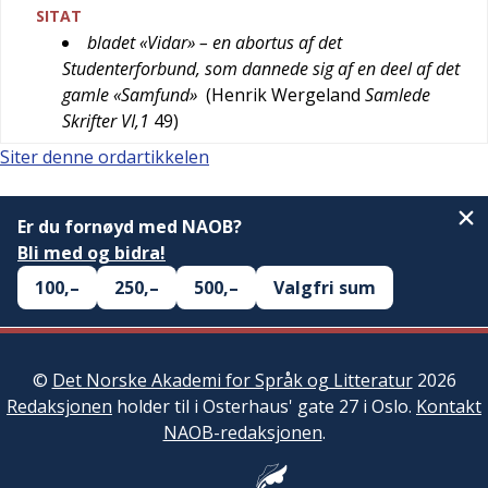
SITAT
bladet «Vidar» – en abortus af det
Studenterforbund, som dannede sig af en deel af det
gamle «Samfund»
(
Henrik Wergeland
Samlede
Skrifter VI,1
49
)
Siter denne ordartikkelen
Er du fornøyd med NAOB?
Bli med og bidra!
100,–
250,–
500,–
Valgfri sum
©
Det Norske Akademi for Språk og Litteratur
2026
Redaksjonen
holder til i Osterhaus' gate 27 i Oslo.
Kontakt
NAOB-redaksjonen
.