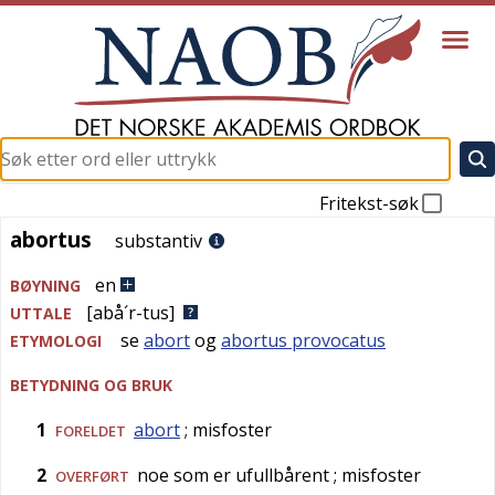
Fritekst-søk
abortus
abortus
substantiv
en
BØYNING
[abå´r-tus]
UTTALE
se
abort
og
abortus provocatus
ETYMOLOGI
BETYDNING OG BRUK
1
abort
; misfoster
FORELDET
2
noe som er ufullbårent
; misfoster
OVERFØRT