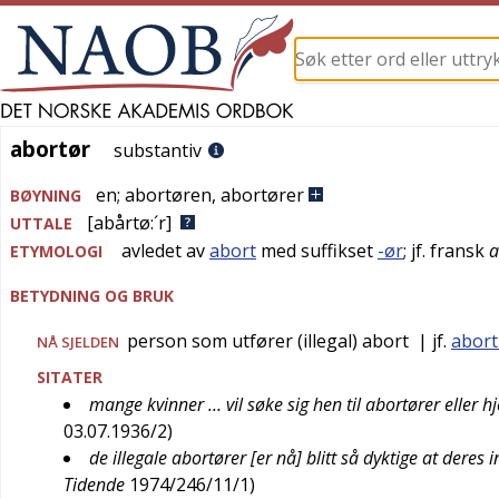
abortør
abortør
substantiv
en
;
abortøren
,
abortører
BØYNING
[abårtø:´r]
UTTALE
avledet av
abort
med suffikset
-ør
; jf.
fransk
a
ETYMOLOGI
BETYDNING OG BRUK
person som utfører (illegal) abort
| jf.
abort
NÅ SJELDEN
SITATER
mange kvinner … vil søke sig hen til abortører eller 
03.07.1936/2
)
de illegale abortører [er nå] blitt så dyktige at deres
Tidende
1974/246/11/1
)