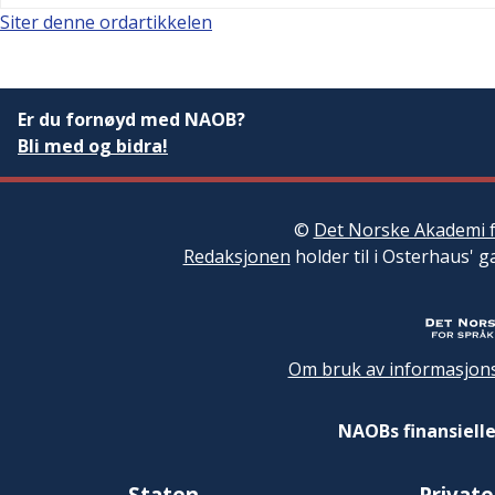
Siter denne ordartikkelen
Er du fornøyd med NAOB?
Bli med og bidra!
©
Det Norske Akademi f
Redaksjonen
holder til i Osterhaus' g
Om bruk av informasjons
NAOBs finansielle
Staten
Private