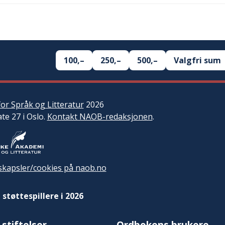
100,–
250,–
500,–
Valgfri sum
or Språk og Litteratur
2026
ate 27 i Oslo.
Kontakt NAOB-redaksjonen
.
kapsler/cookies på naob.no
 støttespillere i 2026
 stiftelser
Ordbokens brukere