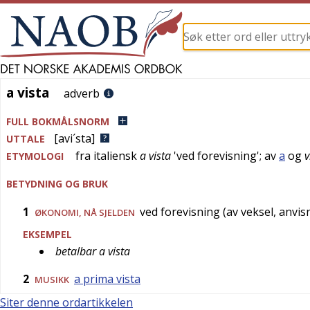
a vista
a vista
adverb
FULL BOKMÅLSNORM
[avi´sta]
UTTALE
fra
italiensk
a vista
'
ved forevisning
'; av
a
og
v
ETYMOLOGI
BETYDNING OG BRUK
1
ved forevisning (av veksel, anvisni
ØKONOMI
,
NÅ SJELDEN
EKSEMPEL
betalbar a vista
2
a prima vista
MUSIKK
Siter denne ordartikkelen