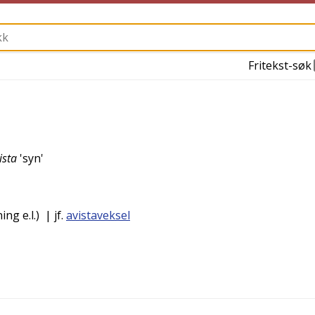
Fritekst-søk
ista
'
syn
'
ng e.l.)
| jf.
avistaveksel