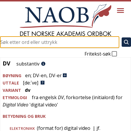
Fritekst-søk
DV
DV
substantiv
en
;
DV-en
,
DV-er
BØYNING
[de:`ve]
UTTALE
dv
VARIANT
fra
engelsk
DV
, forkortelse (initialord) for
ETYMOLOGI
Digital Video
'
digital video
'
BETYDNING OG BRUK
(format for) digital video
| jf.
ELEKTRONIKK