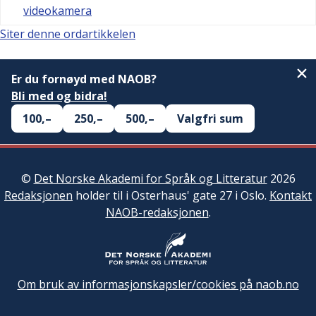
videokamera
Siter denne ordartikkelen
Er du fornøyd med NAOB?
Bli med og bidra!
100,–
250,–
500,–
Valgfri sum
©
Det Norske Akademi for Språk og Litteratur
2026
Redaksjonen
holder til i Osterhaus' gate 27 i Oslo.
Kontakt
NAOB-redaksjonen
.
Om bruk av informasjonskapsler/cookies på naob.no