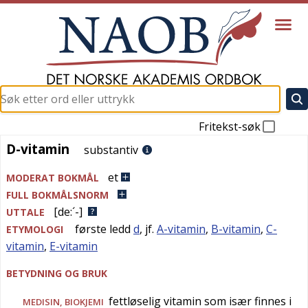
Fritekst-søk
D-vitamin
D-vitamin
substantiv
et
MODERAT BOKMÅL
FULL BOKMÅLSNORM
[de:´-]
UTTALE
første ledd
d
, jf.
A-vitamin
,
B-vitamin
,
C-
ETYMOLOGI
vitamin
,
E-vitamin
BETYDNING OG BRUK
fettløselig vitamin som især finnes i
MEDISIN
,
BIOKJEMI