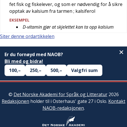
fet fisk og fiskelever, og som er nødvendig for å sikre
opptak av kalsium fra tarmen
; kalsiferol
EKSEMPEL
D-vitamin gjør at skjelettet kan ta opp kalsium
Siter denne ordartikkelen
Er du fornøyd med NAOB?
Bli med og bidra!
100,–
250,–
500,–
Valgfri sum
©
Det Norske Akademi for Språk og Litteratur
2026
Redaksjonen
holder til i Osterhaus' gate 27 i Oslo.
Kontakt
NAOB-redaksjonen
.