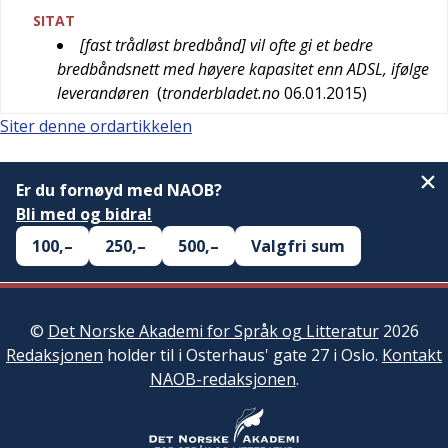
SITAT
[fast trådløst bredbånd] vil ofte gi et bedre
bredbåndsnett med høyere kapasitet enn ADSL, ifølge
leverandøren
(
tronderbladet.no
06.01.2015
)
Siter denne ordartikkelen
Er du fornøyd med NAOB?
Bli med og bidra!
100,–
250,–
500,–
Valgfri sum
©
Det Norske Akademi for Språk og Litteratur
2026
Redaksjonen
holder til i Osterhaus' gate 27 i Oslo.
Kontakt
NAOB-redaksjonen
.