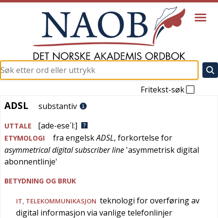
Fritekst-søk
ADSL
ADSL
substantiv
[ade-ese´l:]
UTTALE
fra
engelsk
ADSL
, forkortelse for
ETYMOLOGI
asymmetrical digital subscriber line
'
asymmetrisk digital
abonnentlinje
'
BETYDNING OG BRUK
teknologi for overføring av
IT
,
TELEKOMMUNIKASJON
digital informasjon via vanlige telefonlinjer