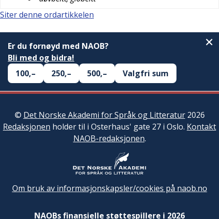
Siter denne ordartikkelen
Er du fornøyd med NAOB?
Bli med og bidra!
100,–
250,–
500,–
Valgfri sum
©
Det Norske Akademi for Språk og Litteratur
2026
Redaksjonen
holder til i Osterhaus' gate 27 i Oslo.
Kontakt
NAOB-redaksjonen
.
Om bruk av informasjonskapsler/cookies på naob.no
NAOBs finansielle støttespillere i 2026