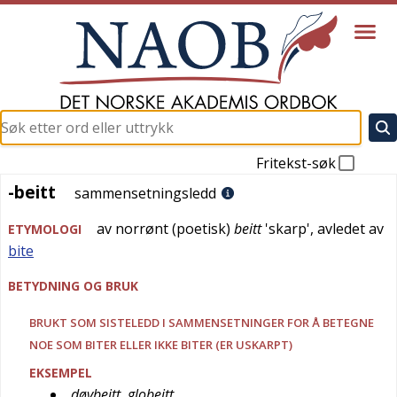
Fritekst-søk
-beitt
-beitt
sammensetningsledd
av
norrønt
(
poetisk
)
beitt
'
skarp
', avledet av
ETYMOLOGI
bite
BETYDNING OG BRUK
BRUKT SOM SISTELEDD I SAMMENSETNINGER FOR Å BETEGNE
NOE SOM BITER ELLER IKKE BITER (ER USKARPT)
EKSEMPEL
døvbeitt, globeitt