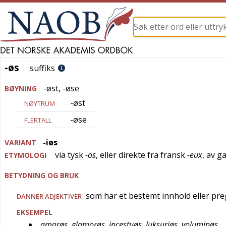
-øs
-øs
suffiks
-øst
,
-øse
BØYNING
-øst
NØYTRUM
-øse
FLERTALL
-iøs
VARIANT
via
tysk
-ös
, eller direkte fra
fransk
-eux
, av
g
ETYMOLOGI
BETYDNING OG BRUK
som har et bestemt innhold eller pre
DANNER ADJEKTIVER
EKSEMPEL
amorøs, glamorøs, incestuøs, luksuriøs, voluminøs