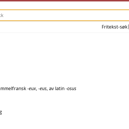
Fritekst-søk
ammelfransk
-eux
,
-eus
, av
latin
-osus
g